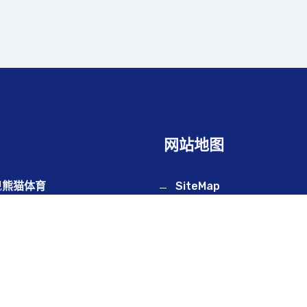
网站地图
现
熊猫体育
SiteMap
品专区
司头条
务种类
到
熊猫体育app