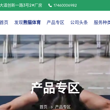
大道创新一路3号2#厂房
17460006982
首页
发现
熊猫体育
产品专区
公司头条
服务种
产品专区
首页
产品专区