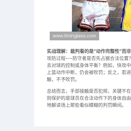
实战理解：裁判看的是“动作完整性”而非
攻防过程——防守者是否先占据合法位置
去对球的控制或身体平衡？例如，快攻中
上篮动作中断，仍会被吹罚；反之，若进
触，不予吹罚。
总结而言，手部接触是否犯规，关键不在“
则保护的是球员在合法动作下的身体自由
地解读场上那些看似模糊的判罚瞬间。