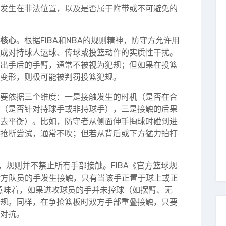
发生在非法位置，以及是否属于附带或不可避免的
是核心
。根据FIBA和NBA的规则精神，防守方允许用
成对持球人运球、传球或投篮动作的实质性干扰。
出手后的手臂，通常不被视为犯规；但如果在投篮
变形，则极可能被判罚投篮犯规。
要依据三个维度：一是接触发生的时机（是否在合
（是否针对持球手或非持球手），三是接触的后果
去平衡）。比如，防守者从侧面伸手掏球时碰到进
抢断尝试，通常不吹；但若从背后或下方猛力拍打
，规则并不禁止所有手部接触。FIBA《官方篮球规
对方队员的手发生接触，只有当该手正置于球上或正
意味着，如果进攻球员的手并未控球（如摆臂、无
规。同样，在争抢篮板时双方手部重叠接触，只要
对抗。