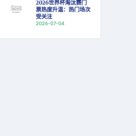
2026世界杯淘汰赛门
票热度升温：热门场次
受关注
2026-07-04