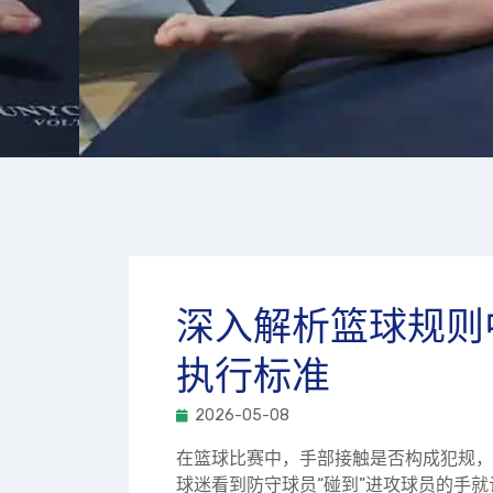
深入解析篮球规则
执行标准
2026-05-08
在篮球比赛中，手部接触是否构成犯规，
球迷看到防守球员“碰到”进攻球员的手