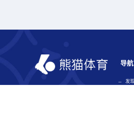
导航
发
熊猫体育，熊猫体育官方网站聚焦
产
国内外体育赛事，为用户带来最新
的赛程资讯、赛事直播与精彩解
公
读。这里不仅有速度与力量的比
服
拼，更有激情与梦想的交织，熊猫
体育官方网站让每一位热爱运动的
找
人都能第一时间感受赛场的魅力与