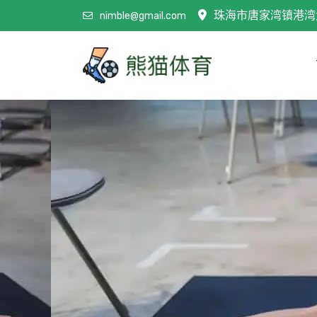
珠海市唐家湾镇港湾
nimble@gmail.com