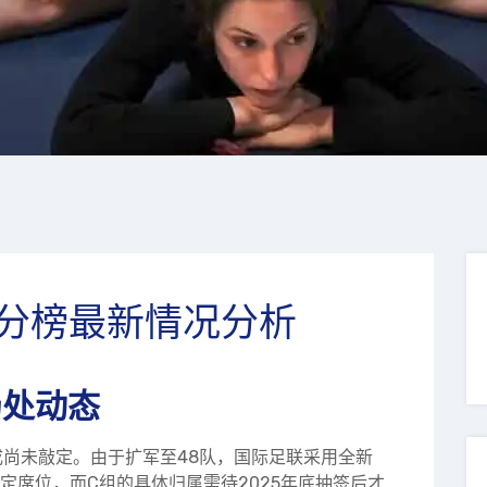
积分榜最新情况分析
仍处动态
成尚未敲定。由于扩军至48队，国际足联采用全新
定席位，而C组的具体归属需待2025年底抽签后才