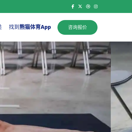
类
找到
熊猫体育app
咨询报价