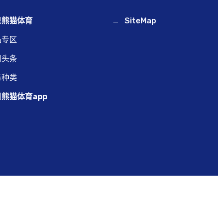
现
熊猫体育
SiteMap
品专区
司头条
务种类
到
熊猫体育app
站-体育赛事直播平台