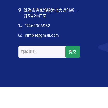
珠海市唐家湾镇港湾大道创新一
路3号2#厂房
17460006982
nimble@gmail.com
提交