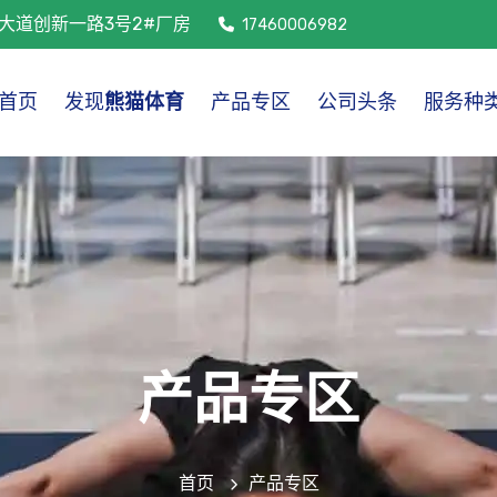
大道创新一路3号2#厂房
17460006982
首页
发现
熊猫体育
产品专区
公司头条
服务种
产品专区
首页
产品专区