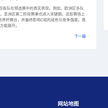
踪各队在预选赛中的真实表现。例如，欧洲区多队
，亚洲区第二阶段赛事也进入关键期。这些赛场上
6世界杯舞台，并最终影响C组的成色与竞争强度。真
方能展开。
下一篇
网站地图