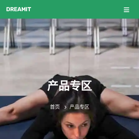
产品专区
首页
产品专区