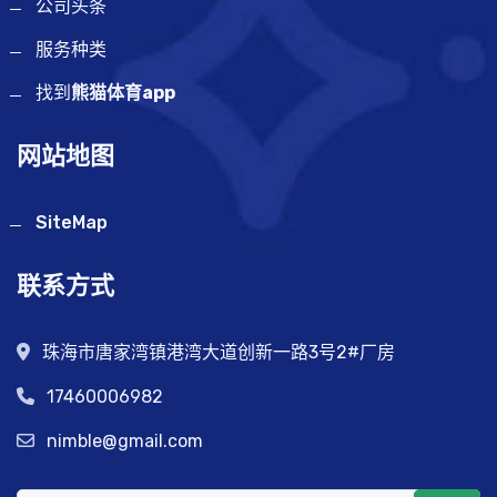
公司头条
服务种类
找到
熊猫体育app
网站地图
SiteMap
联系方式
珠海市唐家湾镇港湾大道创新一路3号2#厂房
17460006982
nimble@gmail.com