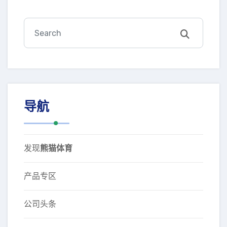
导航
发现
熊猫体育
产品专区
公司头条