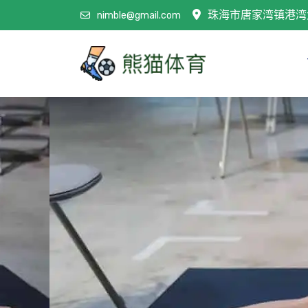
珠海市唐家湾镇港湾
nimble@gmail.com