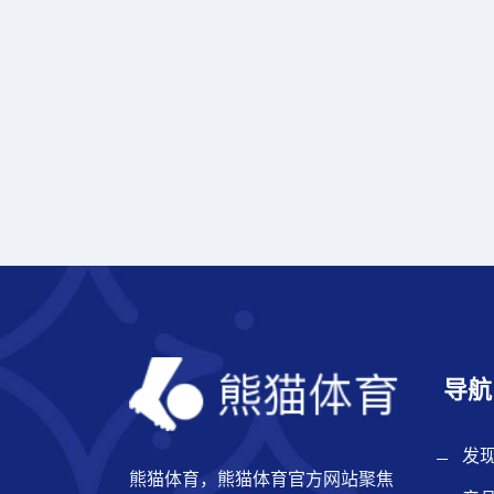
导航
发
熊猫体育，熊猫体育官方网站聚焦