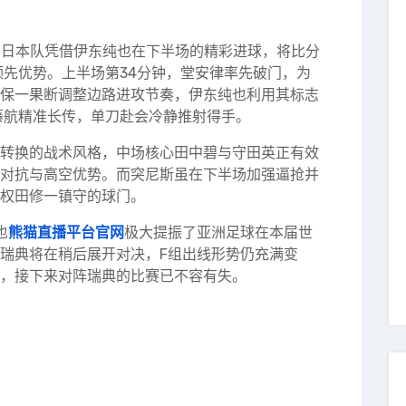
中，日本队凭借伊东纯也在下半场的精彩进球，将比分
领先优势。上半场第34分钟，堂安律率先破门，为
保一果断调整边路进攻节奏，伊东纯也利用其标志
藤航精准长传，单刀赴会冷静推射得手。
转换的战术风格，中场核心田中碧与守田英正有效
对抗与高空优势。而突尼斯虽在下半场加强逼抢并
权田修一镇守的球门。
也
熊猫直播平台官网
极大提振了亚洲足球在本届世
瑞典将在稍后展开对决，F组出线形势仍充满变
，接下来对阵瑞典的比赛已不容有失。