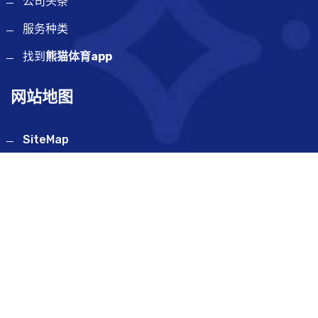
公司头条
服务种类
找到
熊猫体育app
网站地图
SiteMap
联系方式
珠海市唐家湾镇港湾大道创新一路3号2#厂房
17460006982
nimble@gmail.com