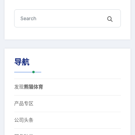
导航
发现
熊猫体育
产品专区
公司头条