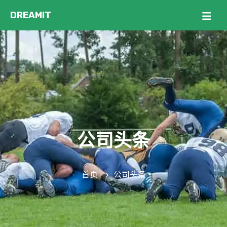
公司头条
首页
公司头条