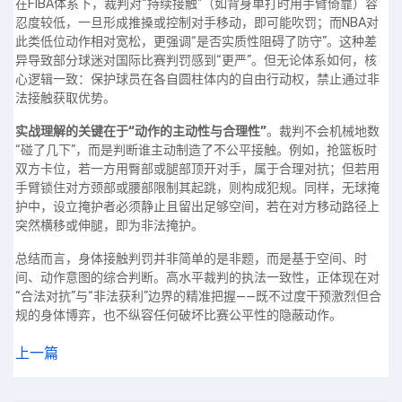
在FIBA体系下，裁判对“持续接触”（如背身单打时用手臂倚靠）容
忍度较低，一旦形成推搡或控制对手移动，即可能吹罚；而NBA对
此类低位动作相对宽松，更强调“是否实质性阻碍了防守”。这种差
异导致部分球迷对国际比赛判罚感到“更严”。但无论体系如何，核
心逻辑一致：保护球员在各自圆柱体内的自由行动权，禁止通过非
法接触获取优势。
实战理解的关键在于“动作的主动性与合理性”
。裁判不会机械地数
“碰了几下”，而是判断谁主动制造了不公平接触。例如，抢篮板时
双方卡位，若一方用臀部或腿部顶开对手，属于合理对抗；但若用
手臂锁住对方颈部或腰部限制其起跳，则构成犯规。同样，无球掩
护中，设立掩护者必须静止且留出足够空间，若在对方移动路径上
突然横移或伸腿，即为非法掩护。
总结而言，身体接触判罚并非简单的是非题，而是基于空间、时
间、动作意图的综合判断。高水平裁判的执法一致性，正体现在对
“合法对抗”与“非法获利”边界的精准把握——既不过度干预激烈但合
规的身体博弈，也不纵容任何破坏比赛公平性的隐蔽动作。
上一篇