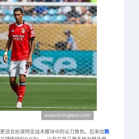
更适合扮演特定战术模块中的尖刀角色。后来加
熊