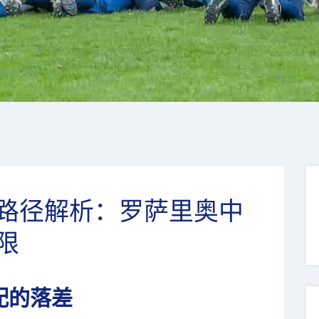
路径解析：罗萨里奥中
限
配的落差