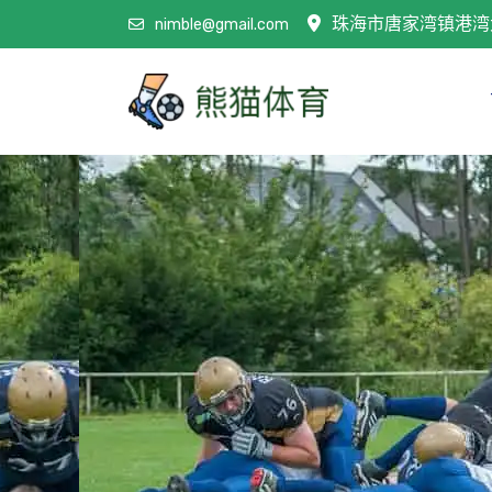
珠海市唐家湾镇港湾
nimble@gmail.com