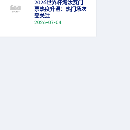
2026世界杯淘汰赛门
票热度升温：热门场次
受关注
2026-07-04