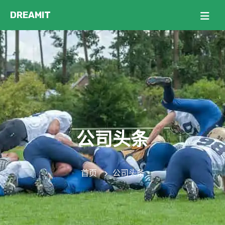
公司头条
首页
公司头条