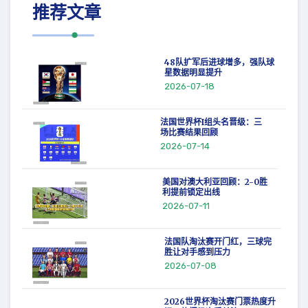
推荐文章
48队扩军后进球增多，强队球
星数据明显提升
2026-07-18
法国世界杯I组头名晋级：三
场比赛结果回顾
2026-07-14
美国对澳大利亚回顾：2-0胜
利提前锁定出线
2026-07-11
法国队淘汰赛开门红，三球完
胜让对手感到压力
2026-07-08
2026世界杯淘汰赛门票热度升