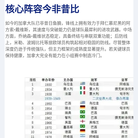
核心阵容今非昔比
如今的加拿大队已非昔日鱼腩，锋线上拥有效力于拜仁慕尼黑的阿
方索·戴维斯，其速度与突破能力仍是球队最犀利的进攻武器。中场
方面，乔纳森·戴维状态稳定，具备终结与串联双重功能；后防线
上，米勒、波姆比托等旅欧球员构筑起相对稳固的防线。尽管整体
深度仍逊于传统强队，但主力框架的成熟度显著提升。若关键球员
保持健康，加拿大完全有能力在小组赛中制造冷门。