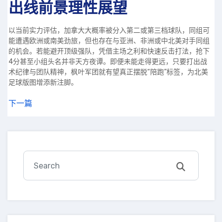
出线前景理性展望
以当前实力评估，加拿大大概率被分入第二或第三档球队，同组可
能遭遇欧洲或南美劲旅，但也存在与亚洲、非洲或中北美对手同组
的机会。若能避开顶级强队，凭借主场之利和快速反击打法，抢下
4分甚至小组头名并非天方夜谭。即便未能走得更远，只要打出战
术纪律与团队精神，枫叶军团就有望真正摆脱“陪跑”标签，为北美
足球版图增添新注脚。
下一篇