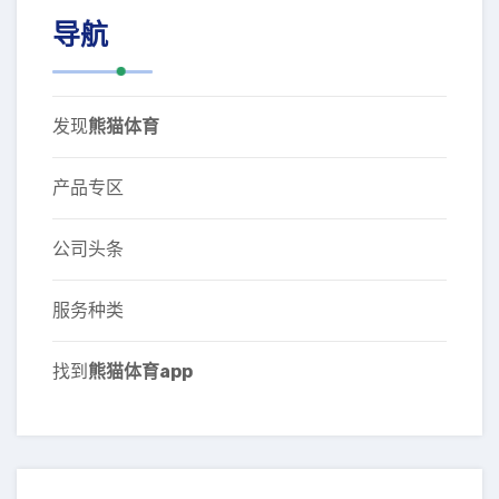
导航
发现
熊猫体育
产品专区
公司头条
服务种类
找到
熊猫体育app