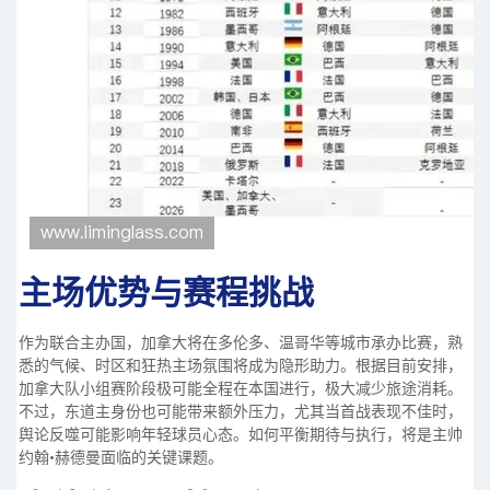
主场优势与赛程挑战
作为联合主办国，加拿大将在多伦多、温哥华等城市承办比赛，熟
悉的气候、时区和狂热主场氛围将成为隐形助力。根据目前安排，
加拿大队小组赛阶段极可能全程在本国进行，极大减少旅途消耗。
不过，东道主身份也可能带来额外压力，尤其当首战表现不佳时，
舆论反噬可能影响年轻球员心态。如何平衡期待与执行，将是主帅
约翰·赫德曼面临的关键课题。