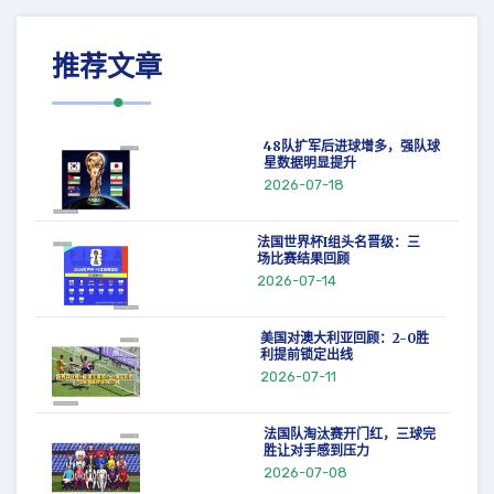
推荐文章
48队扩军后进球增多，强队球
星数据明显提升
2026-07-18
法国世界杯I组头名晋级：三
场比赛结果回顾
2026-07-14
美国对澳大利亚回顾：2-0胜
利提前锁定出线
2026-07-11
法国队淘汰赛开门红，三球完
胜让对手感到压力
2026-07-08