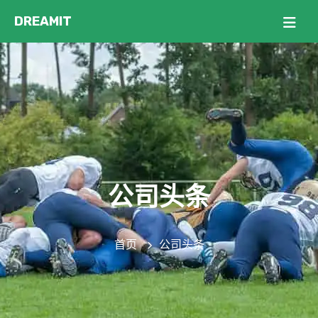
公司头条
首页
公司头条