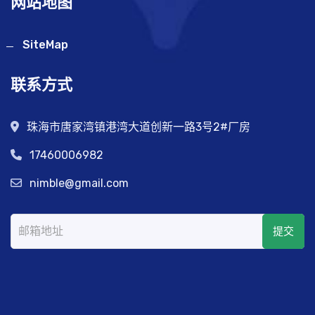
网站地图
SiteMap
联系方式
珠海市唐家湾镇港湾大道创新一路3号2#厂房
17460006982
nimble@gmail.com
提交