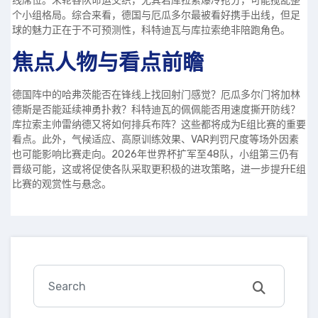
线席位。末轮各队命运交织，尤其若库拉索爆冷抢分，可能搅乱整
个小组格局。综合来看，德国与厄瓜多尔最被看好携手出线，但足
球的魅力正在于不可预测性，科特迪瓦与库拉索绝非陪跑角色。
焦点人物与看点前瞻
德国阵中的哈弗茨能否在锋线上找回射门感觉？厄瓜多尔门将加林
德斯是否能延续神勇扑救？科特迪瓦的佩佩能否用速度撕开防线？
库拉索主帅雷纳德又将如何排兵布阵？这些都将成为E组比赛的重要
看点。此外，气候适应、高原训练效果、VAR判罚尺度等场外因素
也可能影响比赛走向。2026年世界杯扩军至48队，小组第三仍有
晋级可能，这或将促使各队采取更积极的进攻策略，进一步提升E组
比赛的观赏性与悬念。