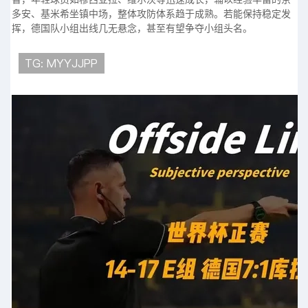
多安、基米希坐镇中场，整体攻防体系趋于成熟。若能保持稳定发
挥，德国队小组出线几无悬念，甚至有望争夺小组头名。