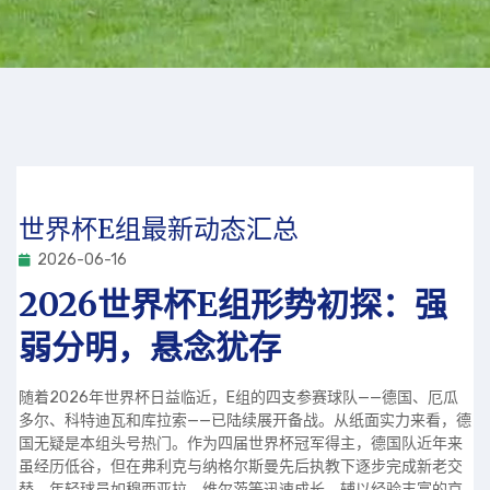
世界杯E组最新动态汇总
2026-06-16
2026世界杯E组形势初探：强
弱分明，悬念犹存
随着2026年世界杯日益临近，E组的四支参赛球队——德国、厄瓜
多尔、科特迪瓦和库拉索——已陆续展开备战。从纸面实力来看，德
国无疑是本组头号热门。作为四届世界杯冠军得主，德国队近年来
虽经历低谷，但在弗利克与纳格尔斯曼先后执教下逐步完成新老交
替，年轻球员如穆西亚拉、维尔茨等迅速成长，辅以经验丰富的京