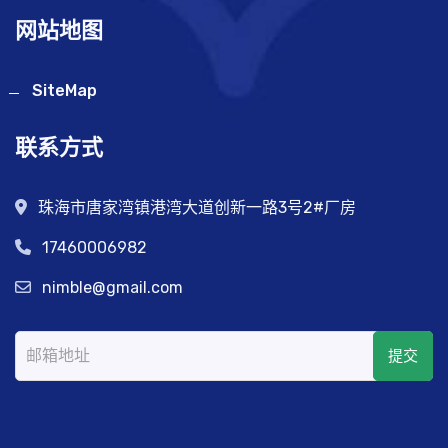
网站地图
SiteMap
联系方式
珠海市唐家湾镇港湾大道创新一路3号2#厂房
17460006982
nimble@gmail.com
提交