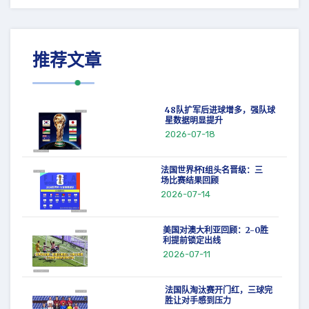
推荐文章
48队扩军后进球增多，强队球
星数据明显提升
2026-07-18
法国世界杯I组头名晋级：三
场比赛结果回顾
2026-07-14
美国对澳大利亚回顾：2-0胜
利提前锁定出线
2026-07-11
法国队淘汰赛开门红，三球完
胜让对手感到压力