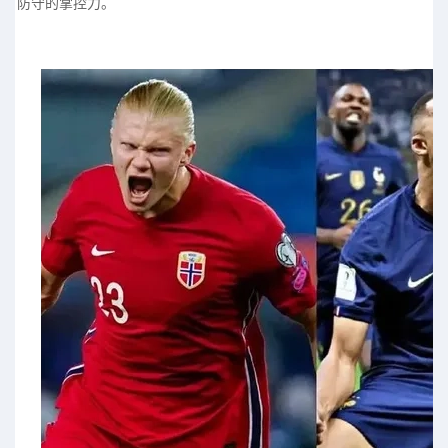
防守的掌控力。