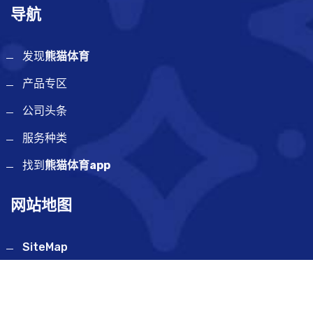
导航
发现
熊猫体育
产品专区
公司头条
服务种类
找到
熊猫体育app
网站地图
SiteMap
联系方式