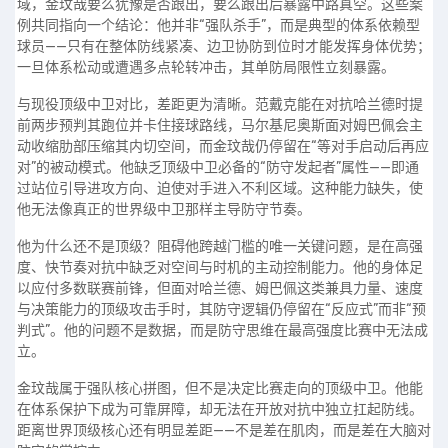
域，金玟哉要么犹豫是否跟出，要么跟出后暴露中路真空。这些案
例共同指向一个结论：他并非“强队杀手”，而是典型的体系依赖型
球员——只有在整体防线紧凑、边卫协防到位时才能发挥身体优势；
一旦体系松动或遭遇多点轮转冲击，其单防局限性立刻暴露。
与现役顶级中卫对比，差距更为清晰。范戴克能在对抗哈兰德时提
前两步预判其跑位并卡住接球路线，马尔基尼奥斯面对姆巴佩会主
动收缩肋部压缩其内切空间，而金玟哉仍停留在“等对手启动后再应
对”的被动模式。他缺乏顶级中卫必备的“防守发起者”属性——即通
过站位引导进攻方向、迫使对手进入不利区域。这种能力缺失，使
他无法像真正的世界级中卫那样主导防守节奏。
他为什么还不是顶级？阻碍他跨越门槛的唯一关键问题，是在高强
度、快节奏对抗中缺乏对空间与时机的主动控制能力。他的身体足
以应付多数联赛前锋，但面对哈兰德、姆巴佩这类兼具力量、速度
与决策能力的顶级攻击手时，其防守逻辑仍停留在“反应式”而非“预
判式”。他的问题不是数据，而是防守思维在最高强度比赛中无法成
立。
金玟哉属于强队核心拼图，但不是决定比赛走向的顶级中卫。他能
在体系保护下成为可靠屏障，却无法在开放对抗中独立扛起防线。
距离世界顶级核心还有明显差距——不是差在肌肉，而是差在大脑对